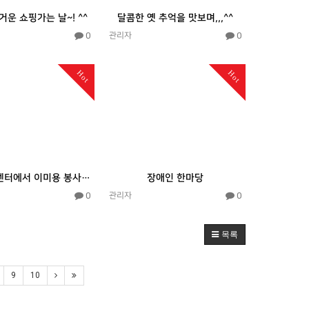
거운 쇼핑가는 날~! ^^
달콤한 옛 추억을 맛보며,,,^^
0
0
관리자
Hot
Hot
자원봉사 센터에서 이미용 봉사를 해주셨습니다.
장애인 한마당
0
0
관리자
목록
9
10