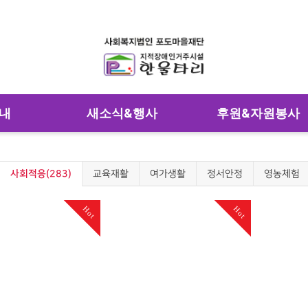
내
새소식&행사
후원&자원봉사
사회적응(283)
교육재활
여가생활
정서안정
영농체험
Hot
Hot