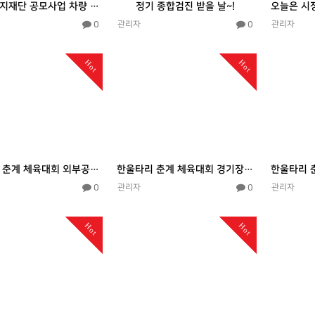
KT&G 복지재단 공모사업 차량 전달식 ^^
정기 종합검진 받을 날~!
0
0
관리자
관리자
Hot
Hot
한울타리 춘계 체육대회 외부공연(플러스앙상블)
한울타리 춘계 체육대회 경기장면 두번째
0
0
관리자
관리자
Hot
Hot