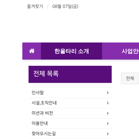
즐겨찾기
08월 07일(금)
한울타리 소개
사업안
전체 목록
전체
인사말
시설,조직안내
미션과 비전
이용안내
찾아오시는길