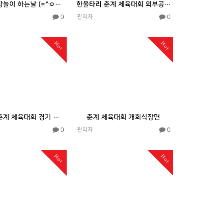
오늘은 시장놀이 하는날 (=^ㅇ^=)~♬~♡
한울타리 춘계 체육대회 외부공연(봉심회)
0
0
관리자
Hot
Hot
한울타리 춘계 체육대회 경기 내용 첫번째
춘계 체육대회 개회식장면
0
0
관리자
Hot
Hot