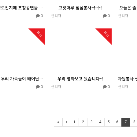
지정면 경로잔치에 초청공연을 다녀오다~!
고갯마루 점심봉사~!~!~!
오늘은 즐
0
0
관리자
관리자
Hot
Hot
사랑스런 우리 가족들이 태어난 날~!
우리 영화보고 왔습니다~!
0
0
관리자
관리자
1
2
3
4
5
6
7
8