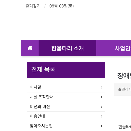
즐겨찾기
08월 08일(토)
한울타리 소개
사업안
전체 목록
장애
인사말
관리
시설,조직안내
미션과 비전
이용안내
찾아오시는길
한울타