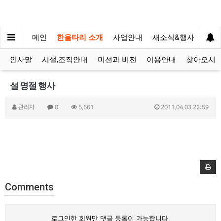
메인
한울타리 소개
사업안내
새소식&행사
후원
인사말
시설,조직안내
미션과 비전
이용안내
찾아오시
설 명절 행사
관리자
0
5,661
2011.04.03 22:59
Comments
로그인한 회원만 댓글 등록이 가능합니다.