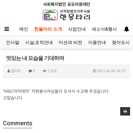
메인
한울타리 소개
사업안내
새소식&행사
후원
인사말
시설,조직안내
미션과 비전
이용안내
찾아오시
멋있는 내 모습을 기대하며
관리자
0
7,329
2011.04.04 18:27
"MBC아카데미" 자원봉사자님들이 오셔서 수고해 주셨습니다.
고맙습니다
Comments