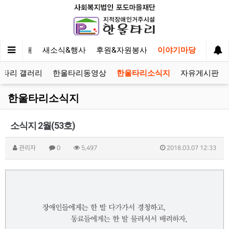
사업안내
새소식&행사
후원&자원봉사
이야기마당
울타리 갤러리
한울타리동영상
한울타리소식지
자유게시판
한울타리소식지
소식지 2월(53호)
관리자
0
5,497
2018.03.07 12:33