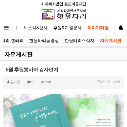
사업안내
새소식&행사
후원&자원봉사
이야기마당
울타리 갤러리
한울타리동영상
한울타리소식지
자유게시판
자유게시판
5월 후원봉사자 감사편지
김기영
0
998
05.15 16:52