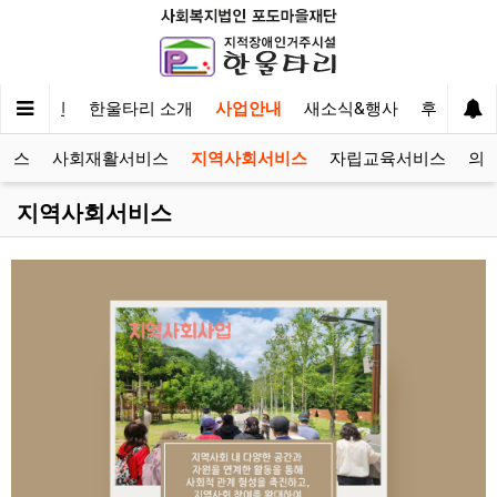
메인
한울타리 소개
사업안내
새소식&행사
후원&자
비스
사회재활서비스
지역사회서비스
자립교육서비스
의
지역사회서비스