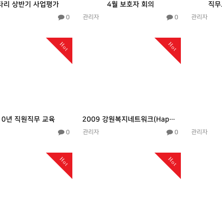
타리 상반기 사업평가
4월 보호자 회의
직무교
0
0
관리자
관리자
Hot
Hot
10년 직원직무 교육
2009 강원복지네트워크(Happy24u) 만남의 날 참가
0
0
관리자
관리자
Hot
Hot