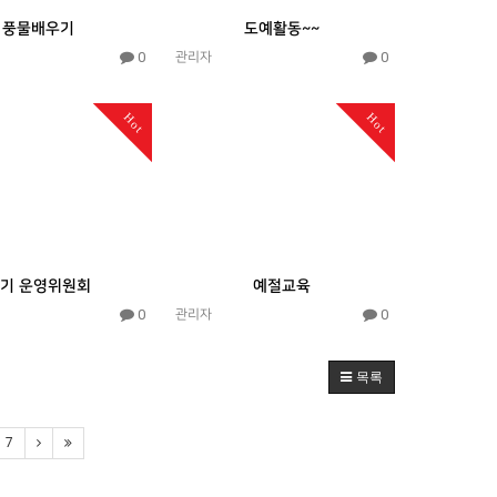
풍물배우기
도예활동~~
0
0
관리자
Hot
Hot
기 운영위원회
예절교육
0
0
관리자
목록
7