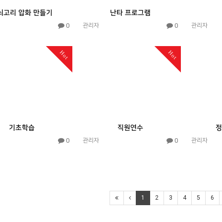
쇠고리 압화 만들기
난타 프로그램
0
0
관리자
관리자
Hot
Hot
기초학습
직원연수
정
0
0
관리자
관리자
1
2
3
4
5
6