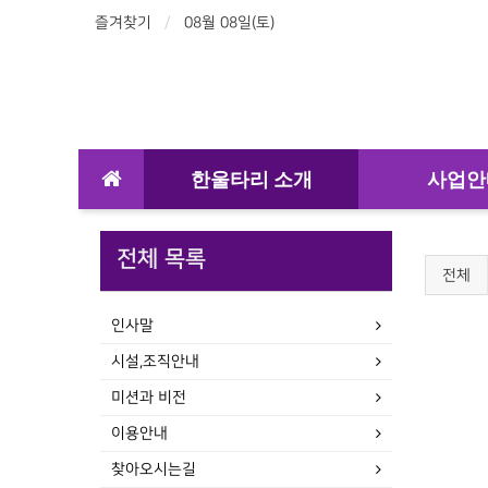
즐겨찾기
08월 08일(토)
한울타리 소개
사업안
전체 목록
전체
인사말
시설,조직안내
미션과 비전
이용안내
찾아오시는길