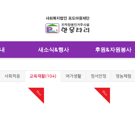
내
새소식&행사
후원&자원봉사
사회적응
교육재활(104)
여가생활
정서안정
영농체험
Hot
Hot