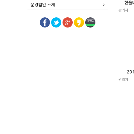
한울
운영법인 소개
관리자
20
관리자